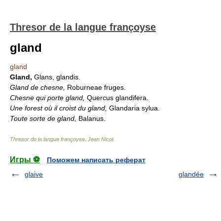
Thresor de la langue françoyse
gland
gland
Gland,
Glans, glandis.
Gland de chesne,
Roburneae fruges.
Chesne qui porte gland,
Quercus glandifera.
Une forest où il croist du gland,
Glandaria sylua.
Toute sorte de gland,
Balanus.
Thresor de la langue françoyse
.
Jean Nicot
.
Игры ⚽
Поможем написать реферат
glaive
glandée