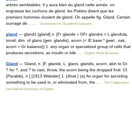
arbres semblables. Il y aura bien du gland cette année. on
engraisse les cochons de gland. les Poëtes disent que les
premiers hommes vivoient de gland. On appelle fig. Gland, Certain
ouvrage de… …
Dictionnaire de l'Académie française
gland
— gland1 [gland] n. [Fr glande < OFr glandre < L glandula,
tonsil, dim. of glans (gen. glandis), acorn (< IE base * gwel , oak,
acorn > Gr balanos)] 1. any organ or specialized group of cells that
produces secretions, as insulin or bile …
English World dictionary
Gland
— Gland, n. [F. glande, L. glans, glandis, acorn; akin to Gr.
? for ?, and ? to cast, throw, the acorn being the dropped fruit. Cf.
{Parable}, n.] [1913 Webster] 1. (Anat.) (a) An organ for secreting
something to be used in, or eliminated from, the …
The Collaborative
International Dictionary of English