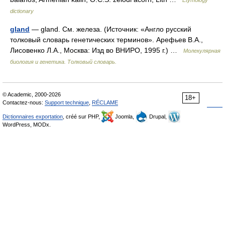
Etymology
dictionary
gland
— gland. См. железа. (Источник: «Англо русский
толковый словарь генетических терминов». Арефьев В.А.,
Лисовенко Л.А., Москва: Изд во ВНИРО, 1995 г.) …
Молекулярная
биология и генетика. Толковый словарь.
© Academic, 2000-2026
18+
Contactez-nous:
Support technique
,
RÉCLAME
Dictionnaires exportation
, créé sur PHP,
Joomla,
Drupal,
WordPress, MODx.