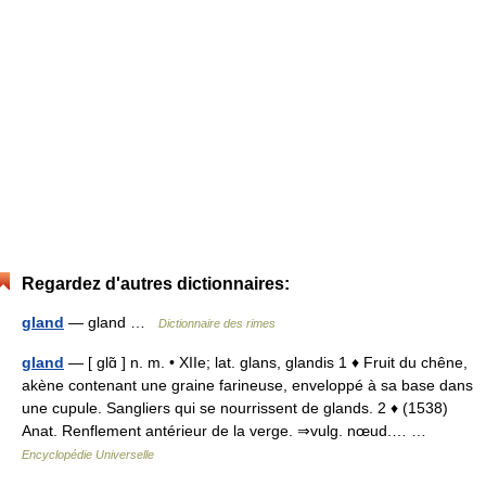
Regardez d'autres dictionnaires:
gland
— gland …
Dictionnaire des rimes
gland
— [ glɑ̃ ] n. m. • XIIe; lat. glans, glandis 1 ♦ Fruit du chêne,
akène contenant une graine farineuse, enveloppé à sa base dans
une cupule. Sangliers qui se nourrissent de glands. 2 ♦ (1538)
Anat. Renflement antérieur de la verge. ⇒vulg. nœud.… …
Encyclopédie Universelle