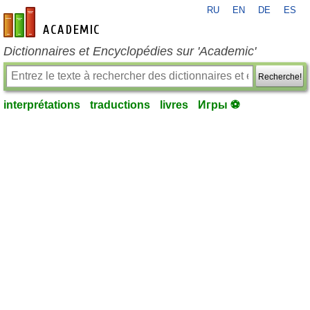
RU
EN
DE
ES
fr-academic.com
Dictionnaires et Encyclopédies sur 'Academic'
Recherche!
interprétations
traductions
livres
Игры ⚽