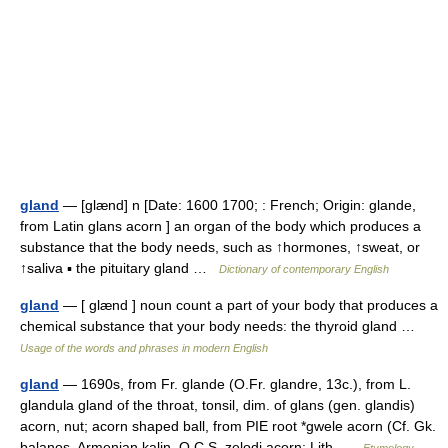
gland
— [glænd] n [Date: 1600 1700; : French; Origin: glande,
from Latin glans acorn ] an organ of the body which produces a
substance that the body needs, such as ↑hormones, ↑sweat, or
↑saliva ▪ the pituitary gland …
Dictionary of contemporary English
gland
— [ glænd ] noun count a part of your body that produces a
chemical substance that your body needs: the thyroid gland …
Usage of the words and phrases in modern English
gland
— 1690s, from Fr. glande (O.Fr. glandre, 13c.), from L.
glandula gland of the throat, tonsil, dim. of glans (gen. glandis)
acorn, nut; acorn shaped ball, from PIE root *gwele acorn (Cf. Gk.
balanos, Armenian kalin, O.C.S. zelodi acorn; Lith …