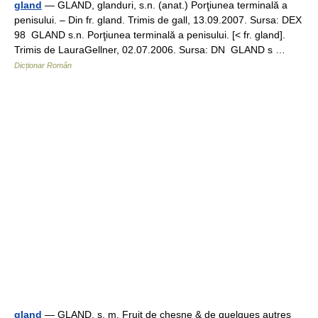
gland
— GLAND, glanduri, s.n. (anat.) Porţiunea terminală a
penisului. – Din fr. gland. Trimis de gall, 13.09.2007. Sursa: DEX
98 GLAND s.n. Porţiunea terminală a penisului. [< fr. gland].
Trimis de LauraGellner, 02.07.2006. Sursa: DN GLAND s …
Dicționar Român
gland
— GLAND. s. m. Fruit de chesne & de quelques autres